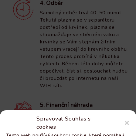
4. Odběr
Samotný odběr trvá 40–50 minut.
Tekutá plazma se v separátoru
odstředí od krvinek, plazma se
shromažďuje ve sběrném vaku a
krvinky se Vám stejným žilním
vstupem vracejí do krevního oběhu.
Tento proces probíhá v několika
cyklech. Během této doby můžete
odpočívat, číst si, poslouchat hudbu
či brouzdat po internetu na naší
WIFI síti.
5. Finanční náhrada
Po odběru Vám na recepci
Spravovat Souhlas s
vyplatíme náklady spojené s
cookies
odběrem. Za každý odběr máte
Tento web používá soubory cookie, které pomáhají