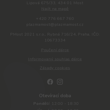
Lipová 675/33, 434 01 Most
Najít na mapě
+420 776 667 760
plazmamost@plazmamost.cz
PMost 2021 s.r.o., Rybná 716/24, Praha, IČO:
10673334
Poučení dárce
Informovaný souhlas dárce
Zásady cookies
Otevírací doba
Pondělí
12:00 - 18:30