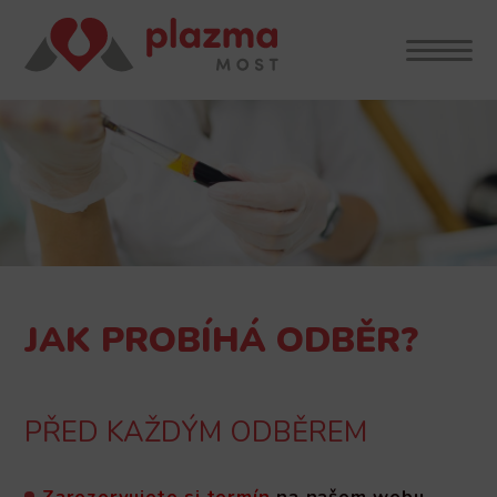
JAK PROBÍHÁ ODBĚR?
PŘED KAŽDÝM ODBĚREM
Zarezervujete si termín
na našem webu